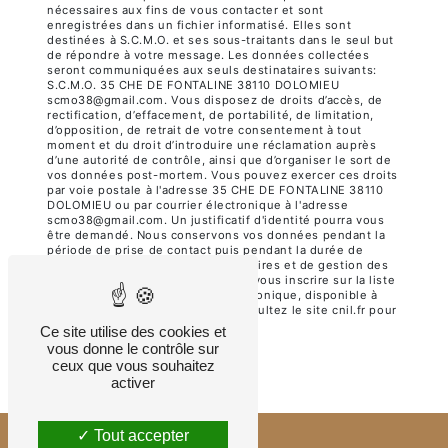
nécessaires aux fins de vous contacter et sont
enregistrées dans un fichier informatisé. Elles sont
destinées à S.C.M.O. et ses sous-traitants dans le seul but
de répondre à votre message. Les données collectées
seront communiquées aux seuls destinataires suivants:
S.C.M.O. 35 CHE DE FONTALINE 38110 DOLOMIEU
scmo38@gmail.com. Vous disposez de droits d’accès, de
rectification, d’effacement, de portabilité, de limitation,
d’opposition, de retrait de votre consentement à tout
moment et du droit d’introduire une réclamation auprès
d’une autorité de contrôle, ainsi que d’organiser le sort de
vos données post-mortem. Vous pouvez exercer ces droits
par voie postale à l'adresse 35 CHE DE FONTALINE 38110
DOLOMIEU ou par courrier électronique à l'adresse
scmo38@gmail.com. Un justificatif d'identité pourra vous
être demandé. Nous conservons vos données pendant la
période de prise de contact puis pendant la durée de
prescription légale aux fins probatoires et de gestion des
contentieux. Vous avez le droit de vous inscrire sur la liste
d'opposition au démarchage téléphonique, disponible à
cette adresse:
Bloctel.gouv.fr
. Consultez le site cnil.fr pour
plus d’informations sur vos droits.
Ce site utilise des cookies et
vous donne le contrôle sur
ceux que vous souhaitez
activer
Tout accepter