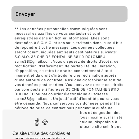
Envoyer
** Les données personnelles communiquées sont
nécessaires aux fins de vous contacter et sont
enregistrées dans un fichier informatisé. Elles sont
destinées à S.C.M.O. et ses sous-traitants dans le seul but
de répondre à votre message. Les données collectées
seront communiquées aux seuls destinataires suivants:
S.C.M.O. 35 CHE DE FONTALINE 38110 DOLOMIEU
scmo38@gmail.com. Vous disposez de droits d’accès, de
rectification, d’effacement, de portabilité, de limitation,
d’opposition, de retrait de votre consentement à tout
moment et du droit d’introduire une réclamation auprès
d’une autorité de contrôle, ainsi que d’organiser le sort de
vos données post-mortem. Vous pouvez exercer ces droits
par voie postale à l'adresse 35 CHE DE FONTALINE 38110
DOLOMIEU ou par courrier électronique à l'adresse
scmo38@gmail.com. Un justificatif d'identité pourra vous
être demandé. Nous conservons vos données pendant la
période de prise de contact puis pendant la durée de
prescription légale aux fins probatoires et de gestion des
contentieux. Vous avez le droit de vous inscrire sur la liste
d'opposition au démarchage téléphonique, disponible à
cette adresse:
Bloctel.gouv.fr
. Consultez le site cnil.fr pour
plus d’informations sur vos droits.
Ce site utilise des cookies et
vous donne le contrôle sur