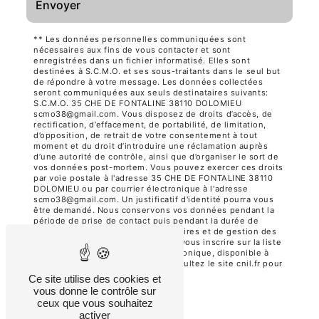
Envoyer
** Les données personnelles communiquées sont
nécessaires aux fins de vous contacter et sont
enregistrées dans un fichier informatisé. Elles sont
destinées à S.C.M.O. et ses sous-traitants dans le seul but
de répondre à votre message. Les données collectées
seront communiquées aux seuls destinataires suivants:
S.C.M.O. 35 CHE DE FONTALINE 38110 DOLOMIEU
scmo38@gmail.com. Vous disposez de droits d’accès, de
rectification, d’effacement, de portabilité, de limitation,
d’opposition, de retrait de votre consentement à tout
moment et du droit d’introduire une réclamation auprès
d’une autorité de contrôle, ainsi que d’organiser le sort de
vos données post-mortem. Vous pouvez exercer ces droits
par voie postale à l'adresse 35 CHE DE FONTALINE 38110
DOLOMIEU ou par courrier électronique à l'adresse
scmo38@gmail.com. Un justificatif d'identité pourra vous
être demandé. Nous conservons vos données pendant la
période de prise de contact puis pendant la durée de
prescription légale aux fins probatoires et de gestion des
contentieux. Vous avez le droit de vous inscrire sur la liste
d'opposition au démarchage téléphonique, disponible à
cette adresse:
Bloctel.gouv.fr
. Consultez le site cnil.fr pour
plus d’informations sur vos droits.
Ce site utilise des cookies et
vous donne le contrôle sur
ceux que vous souhaitez
activer