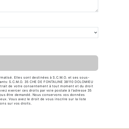
atisé. Elles sont destinées à S.C.M.O. et ses sous-
uivants: S.C.M.O. 35 CHE DE FONTALINE 38110 DOLOMIEU
retrait de votre consentement à tout moment et du droit
vez exercer ces droits par voie postale à l'adresse 35
 vous être demandé. Nous conservons vos données
ux. Vous avez le droit de vous inscrire sur la liste
ions sur vos droits.