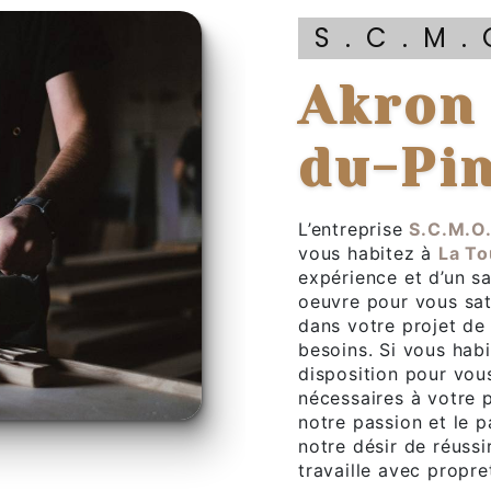
S.C.M
Akron à La Tour-
du-Pi
L’entreprise
S.C.M.O
vous habitez à
La To
expérience et d’un sa
oeuvre pour vous sa
dans votre projet d
besoins. Si vous hab
disposition pour vou
nécessaires à votre 
notre passion et le 
notre désir de réussi
travaille avec propre