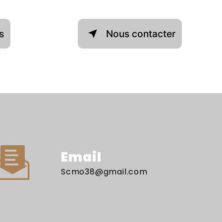
s
Nous contacter
Email
scmo38@gmail.com