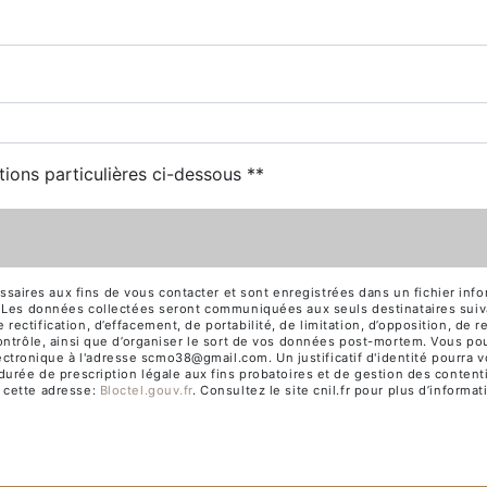
tions particulières ci-dessous **
res aux fins de vous contacter et sont enregistrées dans un fichier inform
ge. Les données collectées seront communiquées aux seuls destinataires s
ectification, d’effacement, de portabilité, de limitation, d’opposition, de 
ontrôle, ainsi que d’organiser le sort de vos données post-mortem. Vous pou
tronique à l'adresse scmo38@gmail.com. Un justificatif d'identité pourra
urée de prescription légale aux fins probatoires et de gestion des contentie
 cette adresse:
Bloctel.gouv.fr
. Consultez le site cnil.fr pour plus d’informat