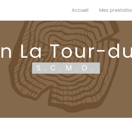
Accueil
Mes prestatio
on La Tour-d
S.C.M.O.