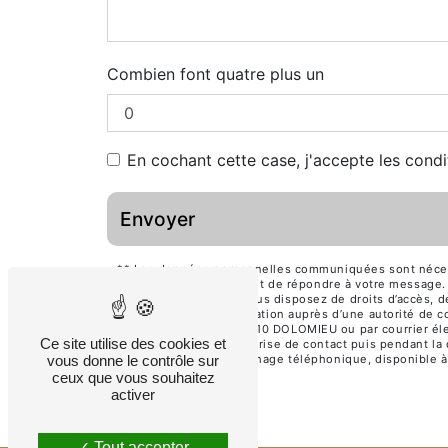
Combien font quatre plus un
En cochant cette case, j'accepte les condi
Envoyer
** Les données personnelles communiquées sont nécessai
traitants dans le seul but de répondre à votre messa
scmo38@gmail.com. Vous disposez de droits d’accès, de r
d’introduire une réclamation auprès d’une autorité de c
CHE DE FONTALINE 38110 DOLOMIEU ou par courrier élec
Ce site utilise des cookies et
pendant la période de prise de contact puis pendant la d
vous donne le contrôle sur
d'opposition au démarchage téléphonique, disponible à
ceux que vous souhaitez
activer
Tout accepter